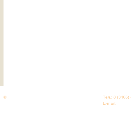
©
Дорогами Великой Победы
Тел.: 8 (3466)
Нижневартовский район
E-mail:
EDU@nv
Нижневартовский район