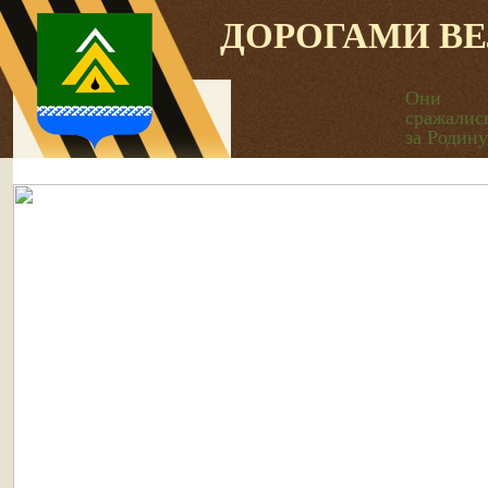
ДОРОГАМИ В
Они
сражалис
за Родину