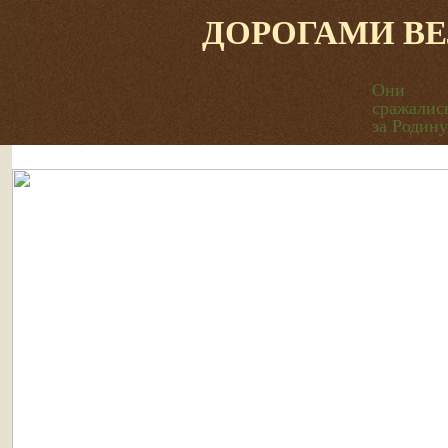
ДОРОГАМИ В
Они
сражалис
за Родину