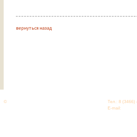
вернуться назад
©
Дорогами Великой Победы
Тел.: 8 (3466)
Нижневартовский район
E-mail:
EDU@nv
Нижневартовский район