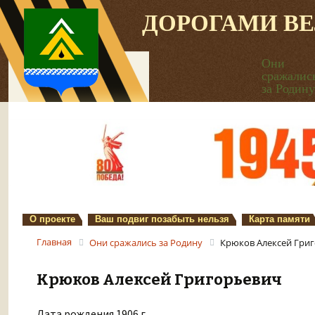
ДОРОГАМИ В
Они
сражалис
за Родину
О проекте
Ваш подвиг позабыть нельзя
Карта памяти
Главная
Они сражались за Родину
Крюков Алексей Гри
Крюков Алексей Григорьевич
Дата рождения 1906 г.