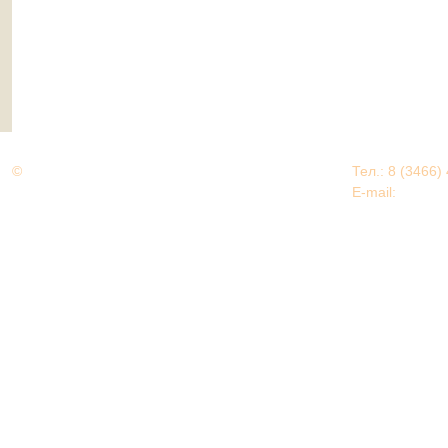
©
Дорогами Великой Победы
Тел.: 8 (3466)
Нижневартовский район
E-mail:
EDU@nv
Нижневартовский район