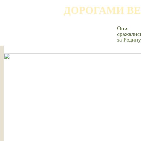
ДОРОГАМИ В
Они
сражалис
за Родину