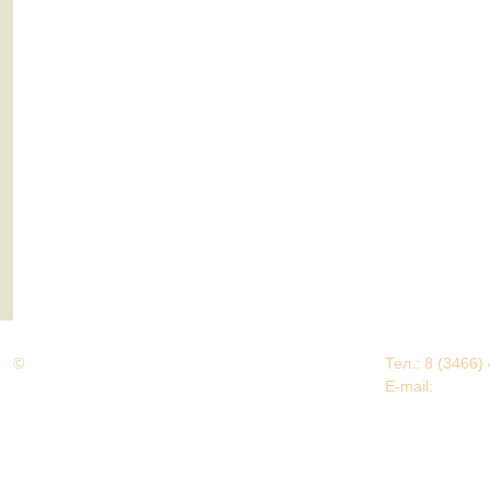
©
Дорогами Великой Победы
Тел.: 8 (3466)
Нижневартовский район
E-mail:
EDU@nv
Нижневартовский район