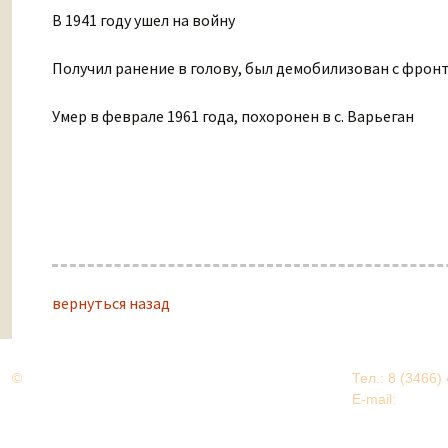
В 1941 году ушел на войну
Получил ранение в голову, был демобилизован с фронта
Умер в феврале 1961 года, похоронен в с. Варьеган
вернуться назад
©
Дорогами Великой Победы
Тел.: 8 (3466)
Нижневартовский район
E-mail:
EDU@nv
Нижневартовский район