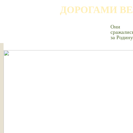
ДОРОГАМИ В
Они
сражалис
за Родину