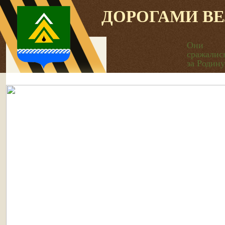
ДОРОГАМИ В
Они
сражалис
за Родину