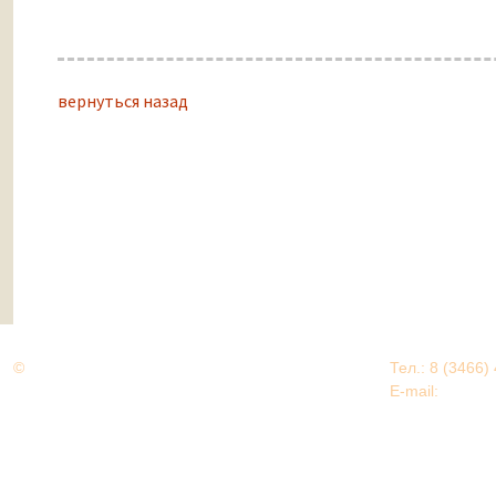
вернуться назад
©
Дорогами Великой Победы
Тел.: 8 (3466)
Нижневартовский район
E-mail:
EDU@nv
Нижневартовский район