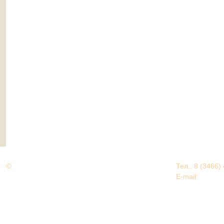
©
Дорогами Великой Победы
Тел.: 8 (3466)
Нижневартовский район
E-mail:
EDU@nv
Нижневартовский район