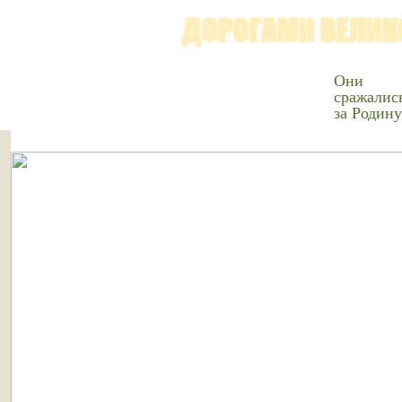
ДОРОГАМИ ВЕЛИК
Они
сражалис
за Родину