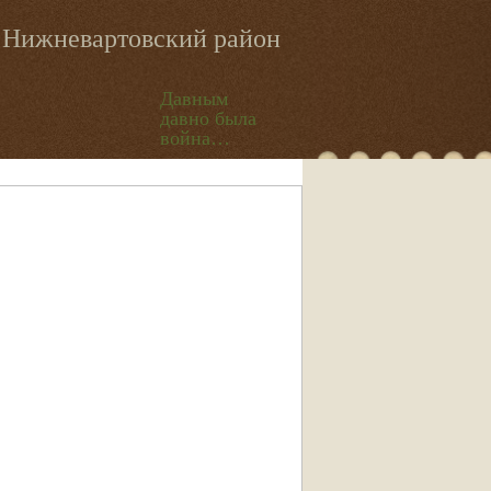
Нижневартовский район
Давным
давно была
война…