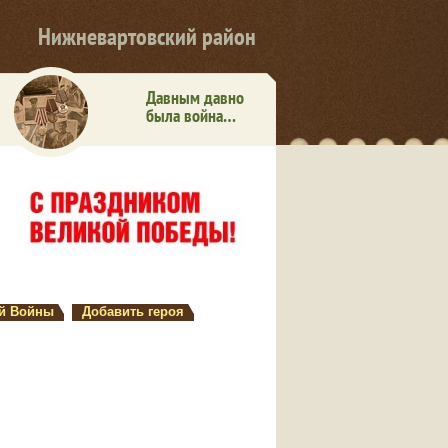
Нижневартовский район
Давным давно
была война…
й Войны
Добавить героя