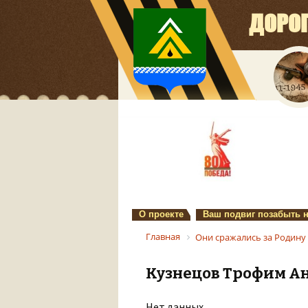
ДОРО
О проекте
Ваш подвиг позабыть 
Главная
Они сражались за Родину
Кузнецов Трофим А
Нет данных