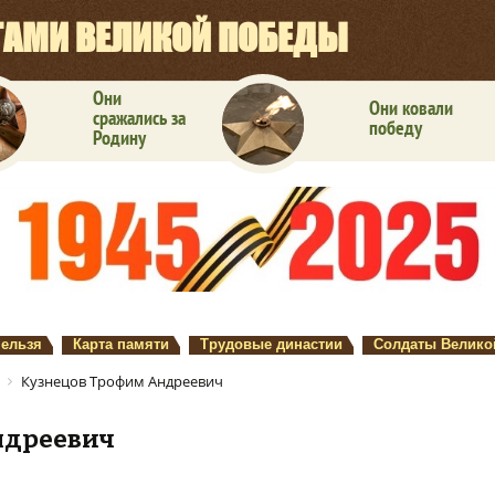
ГАМИ ВЕЛИКОЙ ПОБЕДЫ
Они
Они ковали
сражались за
победу
Родину
нельзя
Карта памяти
Трудовые династии
Солдаты Велико
Кузнецов Трофим Андреевич
ндреевич