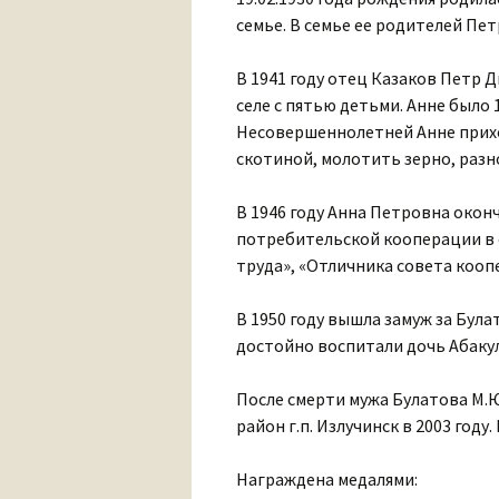
семье. В семье ее родителей Пе
В 1941 году отец Казаков Петр 
селе с пятью детьми. Анне было 
Несовершеннолетней Анне прихо
скотиной, молотить зерно, разн
В 1946 году Анна Петровна оконч
потребительской кооперации в с
труда», «Отличника совета кооп
В 1950 году вышла замуж за Була
достойно воспитали дочь Абакул
После смерти мужа Булатова М.
район г.п. Излучинск в 2003 году.
Награждена медалями: