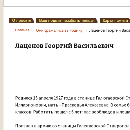
О проекте
Ваш подвиг позабыть нельзя
Карта памяти
Главная
Они сражались за Родину
Лаценов Георгий Вас
Лаценов Георгий Васильевич
Родился 15 апреля 1927 года в станице Галюгаевской С
Илларионович, мать –Прасковья Алексеевна. В семье б
классов. Работать пошел с 6 лет: пас верблюдов и лошад
Призван в армию со станицы Галюгаевской Ставропольс