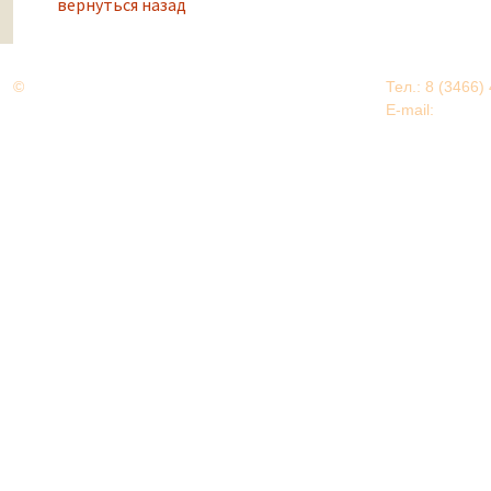
вернуться назад
©
Дорогами Великой Победы
Тел.: 8 (3466)
Нижневартовский район
E-mail:
EDU@nv
Нижневартовский район