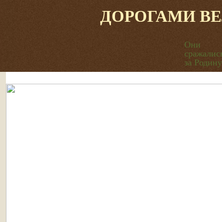
ДОРОГАМИ В
Они
сражалис
за Родину