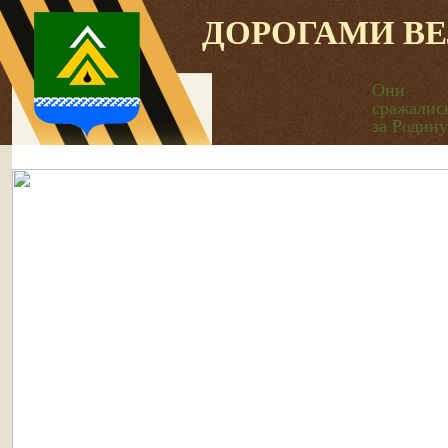
ДОРОГАМИ В
Они
сражалис
за Родину