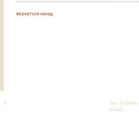
вернуться назад
©
Дорогами Великой Победы
Тел.: 8 (3466)
Нижневартовский район
E-mail:
EDU@nv
Нижневартовский район