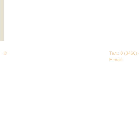
©
Дорогами Великой Победы
Тел.: 8 (3466)
Нижневартовский район
E-mail:
EDU@nv
Нижневартовский район