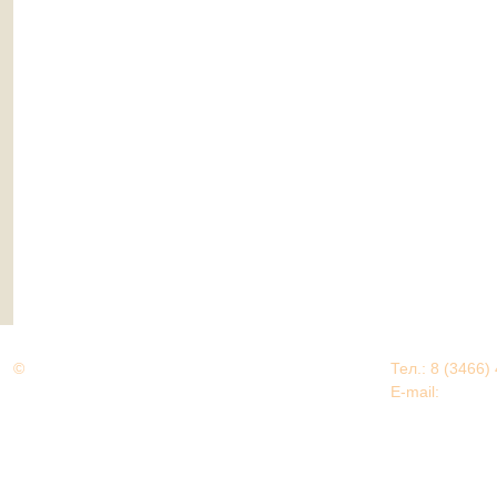
©
Дорогами Великой Победы
Тел.: 8 (3466)
Нижневартовский район
E-mail:
EDU@nv
Нижневартовский район