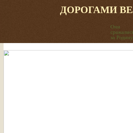
ДОРОГАМИ В
Они
сражалис
за Родину