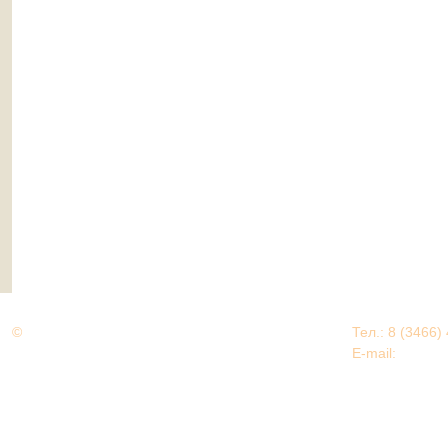
©
Дорогами Великой Победы
Тел.: 8 (3466)
Нижневартовский район
E-mail:
EDU@nv
Нижневартовский район