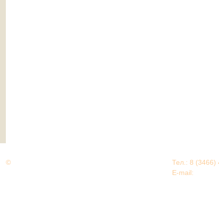
©
Дорогами Великой Победы
Тел.: 8 (3466)
Нижневартовский район
E-mail:
EDU@nv
Нижневартовский район