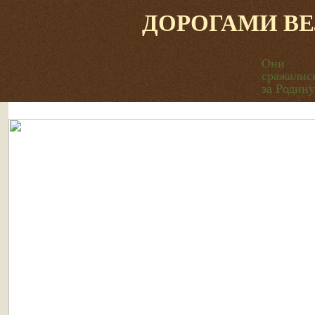
ДОРОГАМИ В
Они
сражалис
за Родину