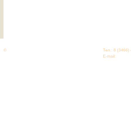
©
Дорогами Великой Победы
Тел.: 8 (3466)
Нижневартовский район
E-mail:
EDU@nv
Нижневартовский район