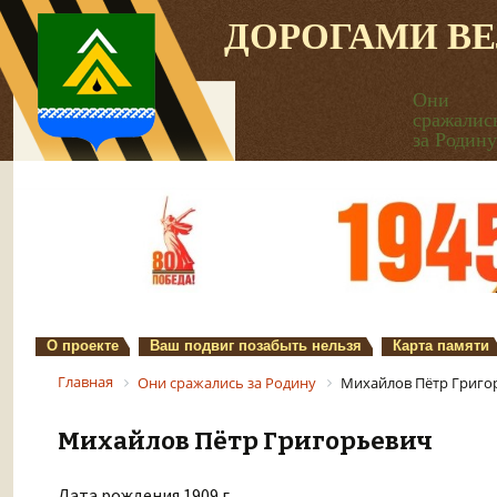
ДОРОГАМИ В
Они
сражалис
за Родину
О проекте
Ваш подвиг позабыть нельзя
Карта памяти
Главная
Они сражались за Родину
Михайлов Пётр Григо
Михайлов Пётр Григорьевич
Дата рождения 1909 г.