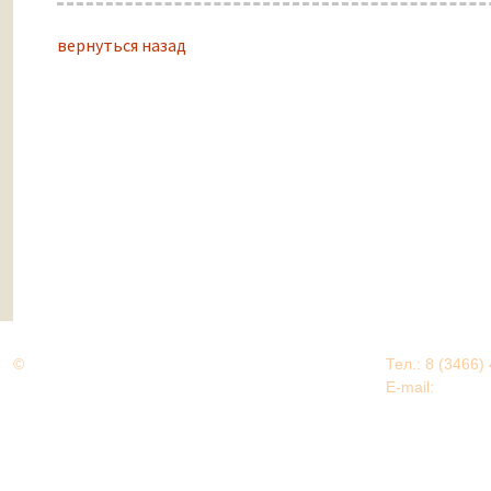
вернуться назад
©
Дорогами Великой Победы
Тел.: 8 (3466)
Нижневартовский район
E-mail:
EDU@nv
Нижневартовский район