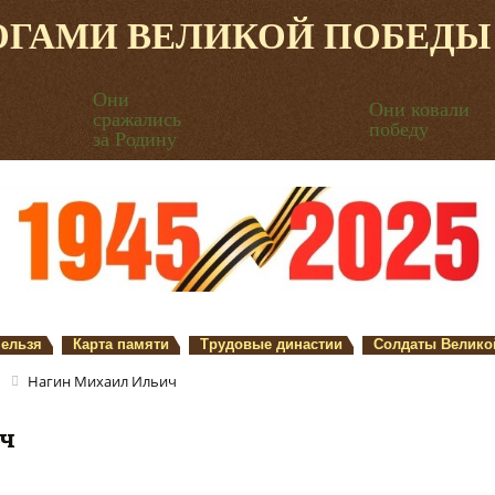
ОГАМИ ВЕЛИКОЙ ПОБЕДЫ
Они
Они ковали
сражались
победу
за Родину
нельзя
Карта памяти
Трудовые династии
Солдаты Велико
Нагин Михаил Ильич
ич