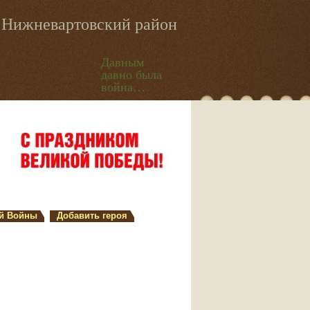
Нижневартовский район
Давным
давно была
война…
й Войны
Добавить героя