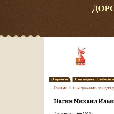
ДОР
О проекте
Ваш подвиг позабыть 
Главная
Они сражались за Родину
Нагин Михаил Иль
Дата рождения 1912 г.