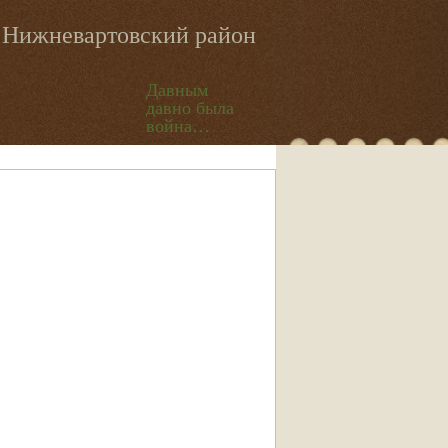
Нижневартовский район
Давным
давно была
война…