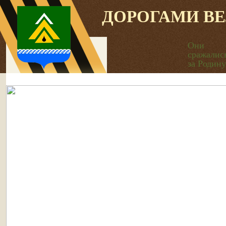
ДОРОГАМИ В
Они
сражалис
за Родину