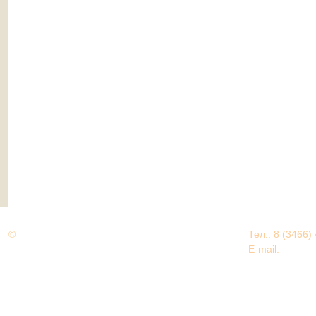
©
Дорогами Великой Победы
Тел.: 8 (3466)
Нижневартовский район
E-mail:
EDU@nv
Нижневартовский район