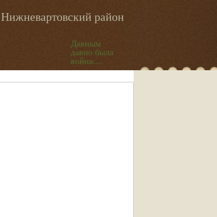
Нижневартовский район
Давным
давно была
война…