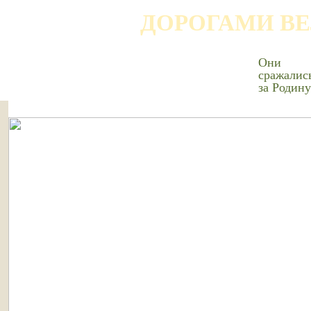
ДОРОГАМИ В
Они
сражалис
за Родину