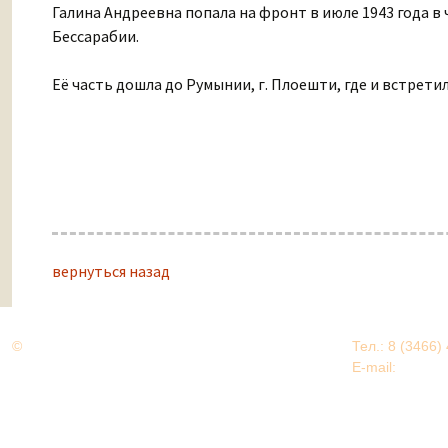
Галина Андреевна попала на фронт в июле 1943 года в 
Бессарабии.
Её часть дошла до Румынии, г. Плоешти, где и встретил
вернуться назад
©
Дорогами Великой Победы
Тел.: 8 (3466)
Нижневартовский район
E-mail:
EDU@nv
Нижневартовский район