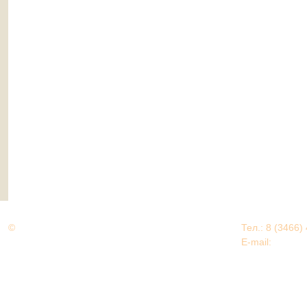
©
Дорогами Великой Победы
Тел.: 8 (3466)
Нижневартовский район
E-mail:
EDU@nv
Нижневартовский район