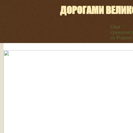
ДОРОГАМИ ВЕЛИК
Они
сражалис
за Родину