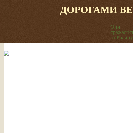
ДОРОГАМИ В
Они
сражалис
за Родину