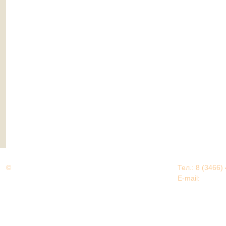
©
Дорогами Великой Победы
Тел.: 8 (3466)
Нижневартовский район
E-mail:
EDU@nv
Нижневартовский район