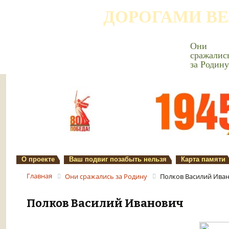
ДОРОГАМИ В
Они
сражалис
за Родину
О проекте
Ваш подвиг позабыть нельзя
Карта памяти
Главная
Они сражались за Родину
Полков Василий Ива
Полков Василий Иванович