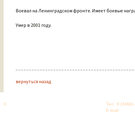
Воевал на Ленинградском фронте. Имеет боевые нагр
Умер в 2001 году.
вернуться назад
©
Дорогами Великой Победы
Тел.: 8 (3466)
Нижневартовский район
E-mail:
EDU@nv
Нижневартовский район