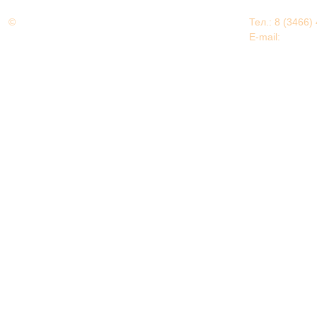
©
Дорогами Великой Победы
Тел.: 8 (3466)
Нижневартовский район
E-mail:
EDU@nv
Нижневартовский район