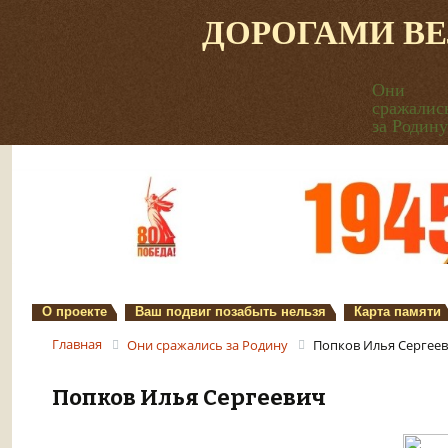
ДОРОГАМИ В
Они
сражалис
за Родину
О проекте
Ваш подвиг позабыть нельзя
Карта памяти
Главная
Они сражались за Родину
Попков Илья Сергее
Попков Илья Сергеевич