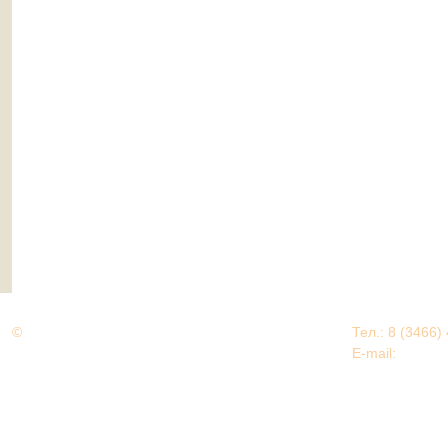
©
Дорогами Великой Победы
Тел.: 8 (3466)
Нижневартовский район
E-mail:
EDU@nv
Нижневартовский район