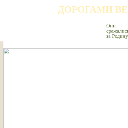
ДОРОГАМИ В
Они
сражалис
за Родину