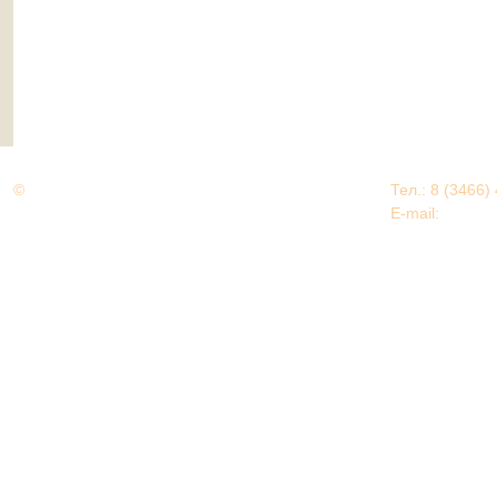
©
Дорогами Великой Победы
Тел.: 8 (3466)
Нижневартовский район
E-mail:
EDU@nv
Нижневартовский район