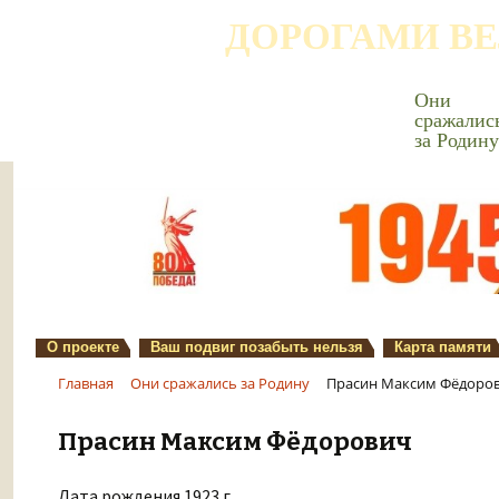
ДОРОГАМИ В
Они
сражалис
за Родину
О проекте
Ваш подвиг позабыть нельзя
Карта памяти
Главная
Они сражались за Родину
Прасин Максим Фёдоро
Прасин Максим Фёдорович
Дата рождения 1923 г.