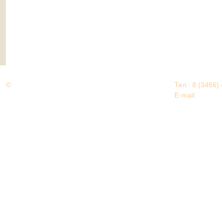
©
Дорогами Великой Победы
Тел.: 8 (3466)
Нижневартовский район
E-mail:
EDU@nv
Нижневартовский район