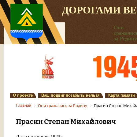
ДОРОГАМИ В
Они
сражалис
за Родину
О проекте
Ваш подвиг позабыть нельзя
Карта памяти
Главная
Они сражались за Родину
Прасин Степан Михай
Прасин Степан Михайлович
Дата рождения 1923 г.