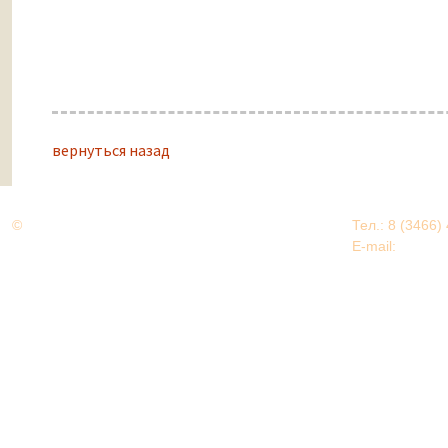
вернуться назад
©
Дорогами Великой Победы
Тел.: 8 (3466)
Нижневартовский район
E-mail:
EDU@nv
Нижневартовский район