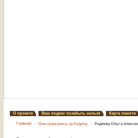
О проекте
Ваш подвиг позабыть нельзя
Карта памяти
Главная
Они сражались за Родину
Редяева Ольга Алексе