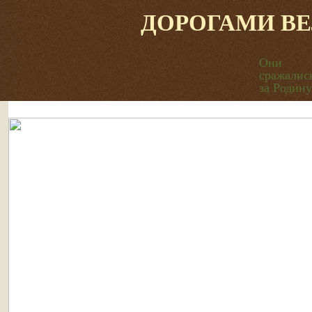
ДОРОГАМИ В
Они
сражалис
за Родину