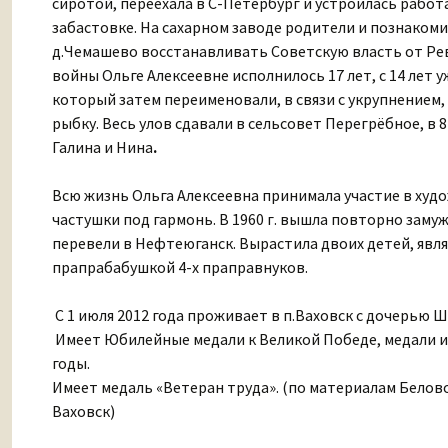
сиротой, переехала в С-Петербург и устроилась работ
забастовке. На сахарном заводе родители и познакомил
д.Чемашево восстанавливать Советскую власть от Рев
войны Ольге Алексеевне исполнилось 17 лет, с 14 лет
который затем переименовали, в связи с укрупнением, в
рыбку. Весь улов сдавали в сельсовет Перегрёбное, в 8
Галина и Нина
.
Всю жизнь Ольга Алексеевна принимала участие в худ
частушки под гармонь. В 1960 г. вышла повторно замуж 
перевели в Нефтеюганск. Вырастила двоих детей, явля
прапрабабушкой 4-х праправнуков.
С 1 июля 2012 года проживает в п.Ваховск с дочерью
Имеет Юбилейные медали к Великой Победе, медали и
годы.
Имеет медаль «Ветеран труда». (по материалам Бело
Ваховск)