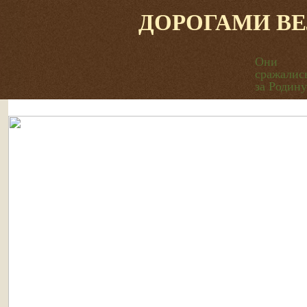
ДОРОГАМИ В
Они
сражалис
за Родину