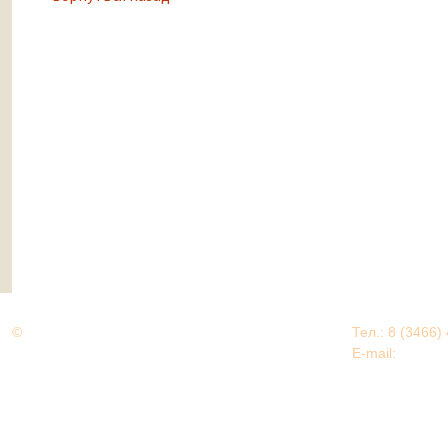
©
Дорогами Великой Победы
Тел.: 8 (3466)
Нижневартовский район
E-mail:
EDU@nv
Нижневартовский район