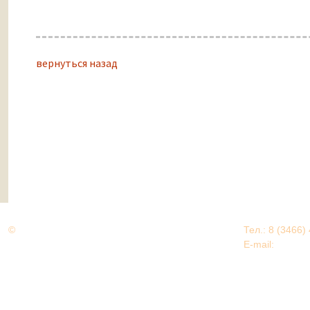
вернуться назад
©
Дорогами Великой Победы
Тел.: 8 (3466)
Нижневартовский район
E-mail:
EDU@nv
Нижневартовский район