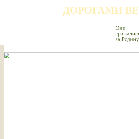
ДОРОГАМИ В
Они
сражалис
за Родину