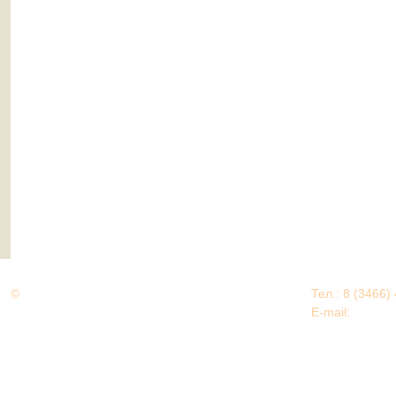
©
Дорогами Великой Победы
Тел.: 8 (3466)
Нижневартовский район
E-mail:
EDU@nv
Нижневартовский район