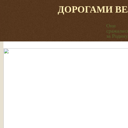
ДОРОГАМИ В
Они
сражалис
за Родину