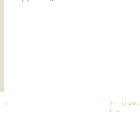
©
Дорогами Великой Победы
Тел.: 8 (3466)
Нижневартовский район
E-mail:
EDU@nv
Нижневартовский район