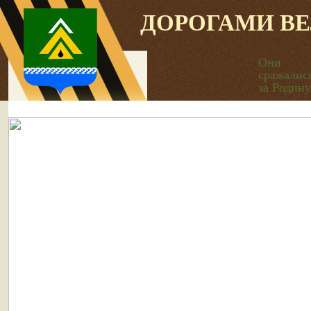
ДОРОГАМИ В
Они
сражалис
за Родину