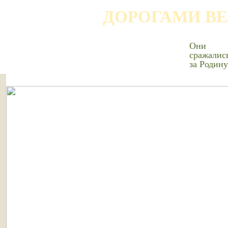
ДОРОГАМИ В
Они
сражалис
за Родину