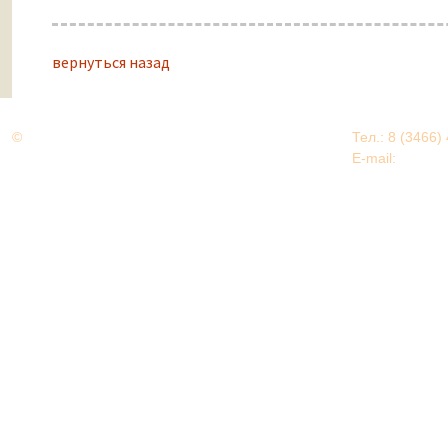
вернуться назад
©
Дорогами Великой Победы
Тел.: 8 (3466)
Нижневартовский район
E-mail:
EDU@nv
Нижневартовский район