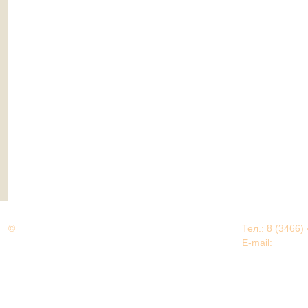
©
Дорогами Великой Победы
Тел.: 8 (3466)
Нижневартовский район
E-mail:
EDU@nv
Нижневартовский район