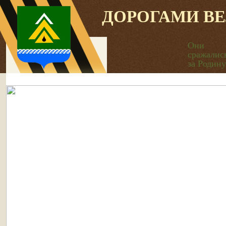
ДОРОГАМИ В
Они
сражалис
за Родину