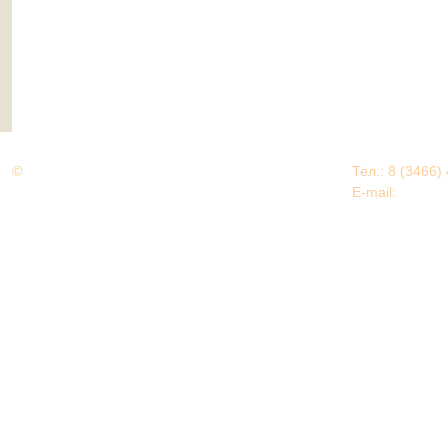
©
Дорогами Великой Победы
Тел.: 8 (3466)
Нижневартовский район
E-mail:
EDU@nv
Нижневартовский район