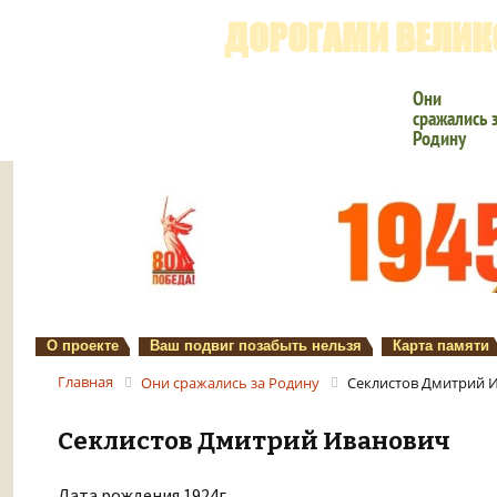
ДОРОГАМИ ВЕЛИК
Они
сражались 
Родину
О проекте
Ваш подвиг позабыть нельзя
Карта памяти
Главная
Они сражались за Родину
Секлистов Дмитрий 
Секлистов Дмитрий Иванович
Дата рождения 1924г.