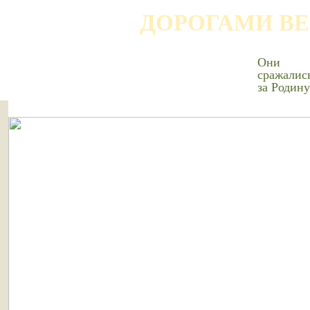
ДОРОГАМИ В
Они
сражалис
за Родину