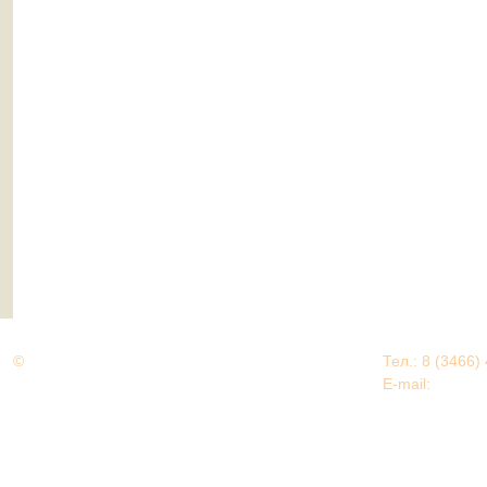
©
Дорогами Великой Победы
Тел.: 8 (3466)
Нижневартовский район
E-mail:
EDU@nv
Нижневартовский район