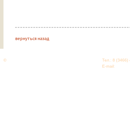
вернуться назад
©
Дорогами Великой Победы
Тел.: 8 (3466)
Нижневартовский район
E-mail:
EDU@nv
Нижневартовский район