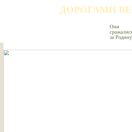
ДОРОГАМИ В
Они
сражалис
за Родину