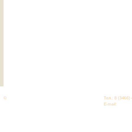
©
Дорогами Великой Победы
Тел.: 8 (3466)
Нижневартовский район
E-mail:
EDU@nv
Нижневартовский район