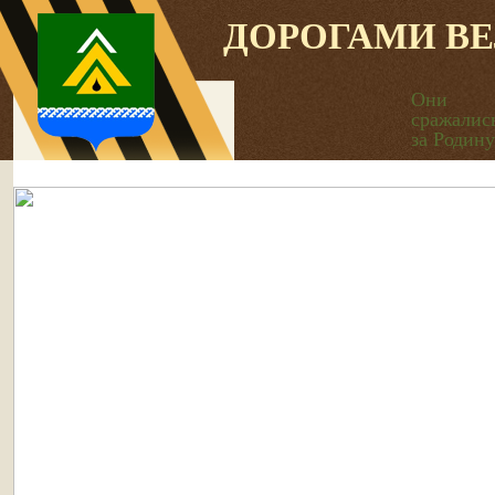
ДОРОГАМИ В
Они
сражалис
за Родину