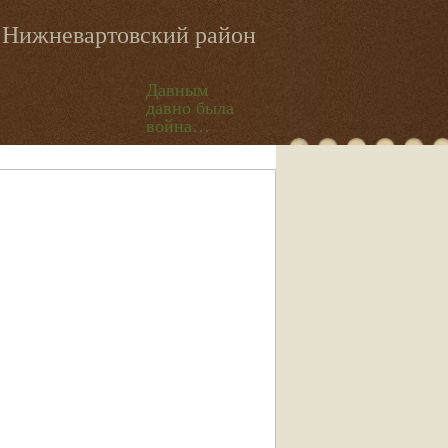
Нижневартовский район
Давным
давно была
война…