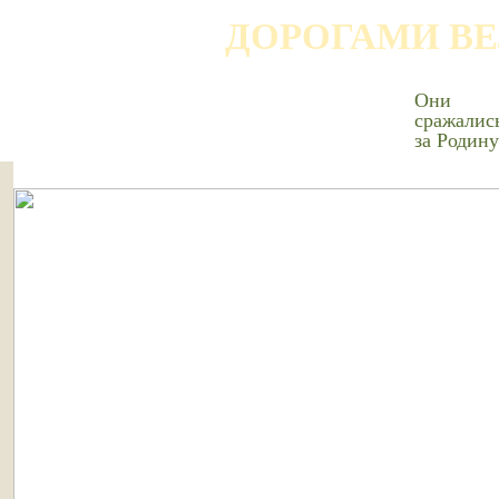
ДОРОГАМИ В
Они
сражалис
за Родину