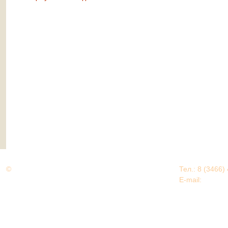
©
Дорогами Великой Победы
Тел.: 8 (3466)
Нижневартовский район
E-mail:
EDU@nv
Нижневартовский район