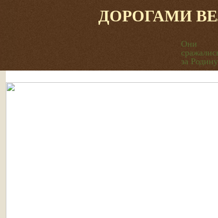
ДОРОГАМИ В
Они
сражалис
за Родину