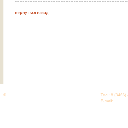
вернуться назад
©
Дорогами Великой Победы
Тел.: 8 (3466)
Нижневартовский район
E-mail:
EDU@nv
Нижневартовский район