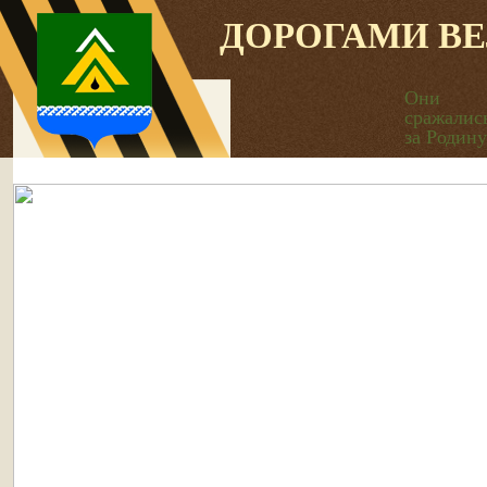
ДОРОГАМИ В
Они
сражалис
за Родину