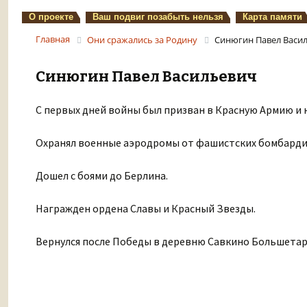
О проекте
Ваш подвиг позабыть нельзя
Карта памяти
Главная
Они сражались за Родину
Синюгин Павел Васи
Синюгин Павел Васильевич
С первых дней войны был призван в Красную Армию и 
Охранял военные аэродромы от фашистских бомбард
Дошел с боями до Берлина.
Награжден ордена Славы и Красный Звезды.
Вернулся после Победы в деревню Савкино Большетарх