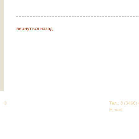
вернуться назад
©
Дорогами Великой Победы
Тел.: 8 (3466)
Нижневартовский район
E-mail:
EDU@nv
Нижневартовский район