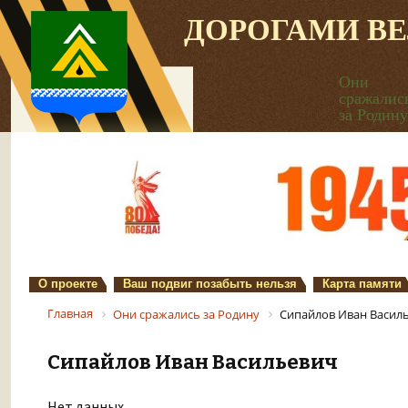
ДОРОГАМИ В
Они
сражалис
за Родину
О проекте
Ваш подвиг позабыть нельзя
Карта памяти
Главная
Они сражались за Родину
Сипайлов Иван Васил
Сипайлов Иван Васильевич
Нет данных