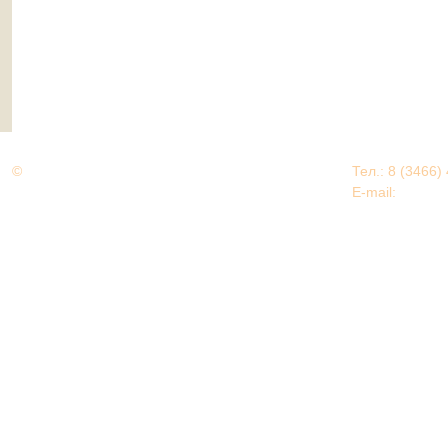
©
Дорогами Великой Победы
Тел.: 8 (3466)
Нижневартовский район
E-mail:
EDU@nv
Нижневартовский район