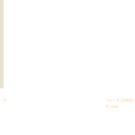
©
Дорогами Великой Победы
Тел.: 8 (3466)
Нижневартовский район
E-mail:
EDU@nv
Нижневартовский район