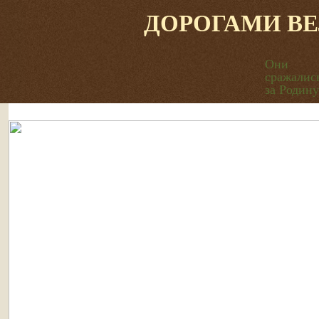
ДОРОГАМИ В
Они
сражалис
за Родину