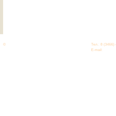
©
Дорогами Великой Победы
Тел.: 8 (3466)
Нижневартовский район
E-mail:
EDU@nv
Нижневартовский район