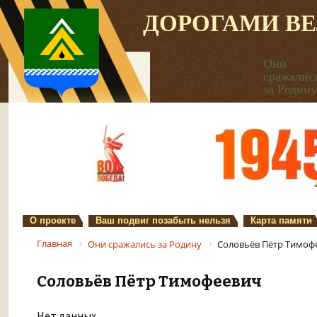
ДОРОГАМИ В
Они
сражалис
за Родину
О проекте
Ваш подвиг позабыть нельзя
Карта памяти
Главная
Они сражались за Родину
Соловьёв Пётр Тимоф
Соловьёв Пётр Тимофеевич
Нет данных