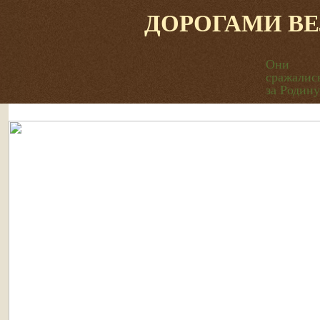
ДОРОГАМИ В
Они
сражалис
за Родину