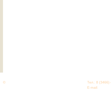
©
Дорогами Великой Победы
Тел.: 8 (3466)
Нижневартовский район
E-mail:
EDU@nv
Нижневартовский район