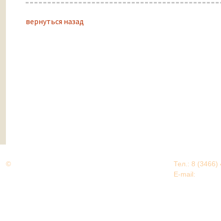
вернуться назад
©
Дорогами Великой Победы
Тел.: 8 (3466)
Нижневартовский район
E-mail:
EDU@nv
Нижневартовский район