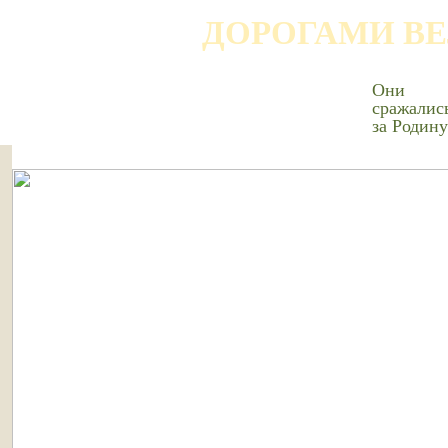
ДОРОГАМИ В
Они
сражалис
за Родину